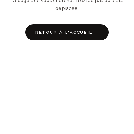
La page que vous cherchez n'existe pas ou a été
déplacée.
RETOUR À L'ACCUEIL →
←