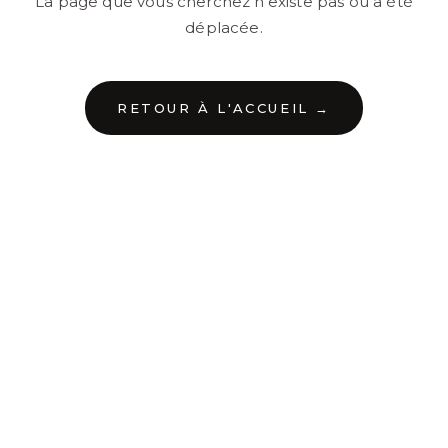
La page que vous cherchez n'existe pas ou a été
déplacée.
RETOUR À L'ACCUEIL →
←