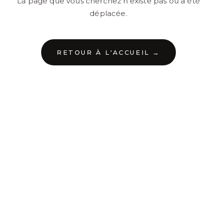
La page que vous cherchez n'existe pas ou a été
déplacée.
RETOUR À L'ACCUEIL →
←