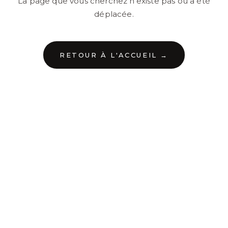
La page que vous cherchez n'existe pas ou a été
déplacée.
RETOUR À L'ACCUEIL →
←