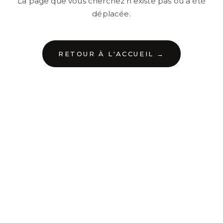
La page que vous cherchez n'existe pas ou a été
déplacée.
RETOUR À L'ACCUEIL →
←