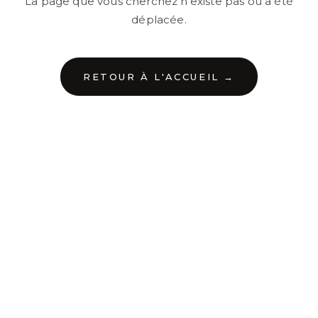
La page que vous cherchez n'existe pas ou a été
déplacée.
RETOUR À L'ACCUEIL →
←