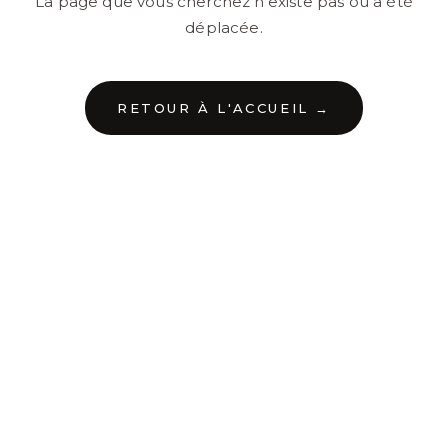
La page que vous cherchez n'existe pas ou a été
déplacée.
RETOUR À L'ACCUEIL →
←