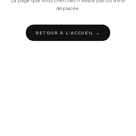
La page que vous cherchez n'existe pas ou a été
déplacée.
RETOUR À L'ACCUEIL →
←