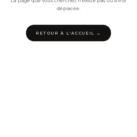
La page que vous cherchez n'existe pas ou a été
déplacée.
RETOUR À L'ACCUEIL →
←