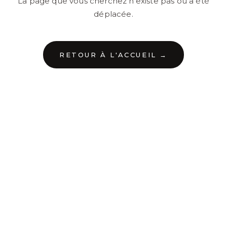
La page que vous cherchez n'existe pas ou a été
déplacée.
RETOUR À L'ACCUEIL →
←