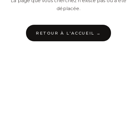
La page que vous cherchez n'existe pas ou a été
déplacée.
RETOUR À L'ACCUEIL →
←