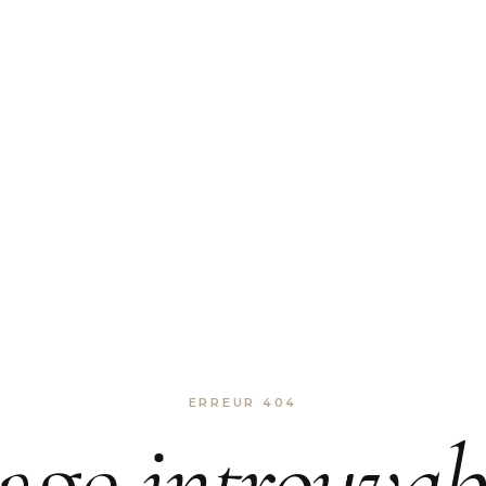
ERREUR 404
age
introuvab