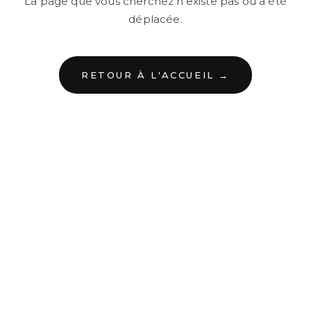
La page que vous cherchez n'existe pas ou a été
déplacée.
RETOUR À L'ACCUEIL →
←