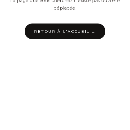
La page que vous cherchez n'existe pas ou a été
déplacée.
RETOUR À L'ACCUEIL →
←