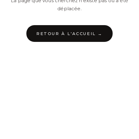
La page que vous cherchez n'existe pas ou a été
déplacée.
RETOUR À L'ACCUEIL →
←