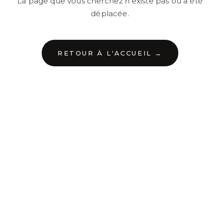
La page que vous cherchez n'existe pas ou a été
déplacée.
RETOUR À L'ACCUEIL →
←