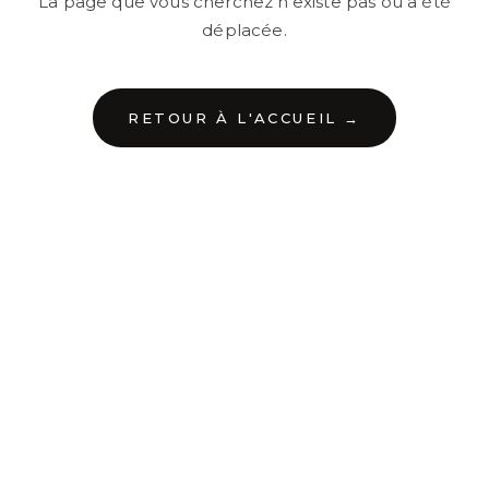
La page que vous cherchez n'existe pas ou a été
déplacée.
RETOUR À L'ACCUEIL →
←