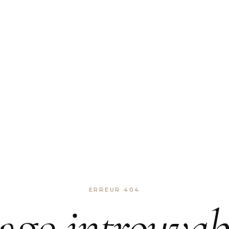
ERREUR 404
age
introuvab