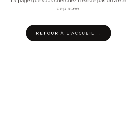
La page que vous cherchez n'existe pas ou a été
déplacée.
RETOUR À L'ACCUEIL →
←