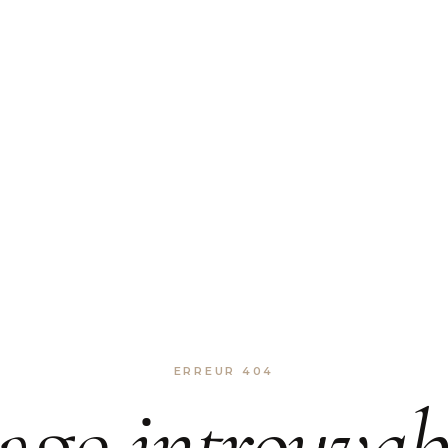
ERREUR 404
age
introuvab