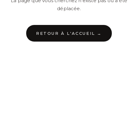
La page que vous cherchez n'existe pas ou a été
déplacée.
RETOUR À L'ACCUEIL →
←