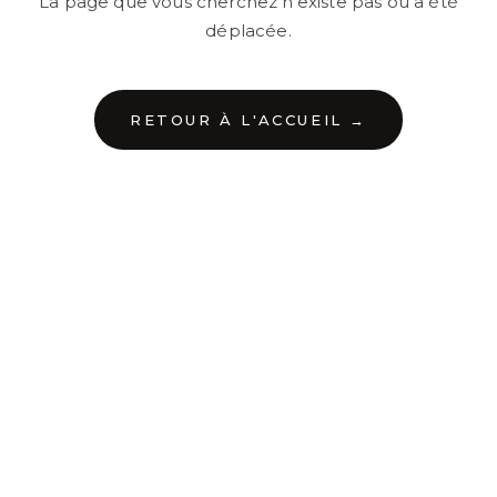
La page que vous cherchez n'existe pas ou a été
déplacée.
RETOUR À L'ACCUEIL →
←