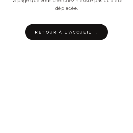
La page que vous cherchez n'existe pas ou a été
déplacée.
RETOUR À L'ACCUEIL →
←