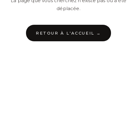
La page que vous cherchez n'existe pas ou a été
déplacée.
RETOUR À L'ACCUEIL →
←