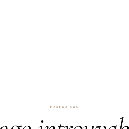
ERREUR 404
age
introuvab