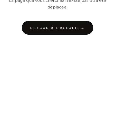
La page que vous cherchez n'existe pas ou a été
déplacée.
RETOUR À L'ACCUEIL →
←