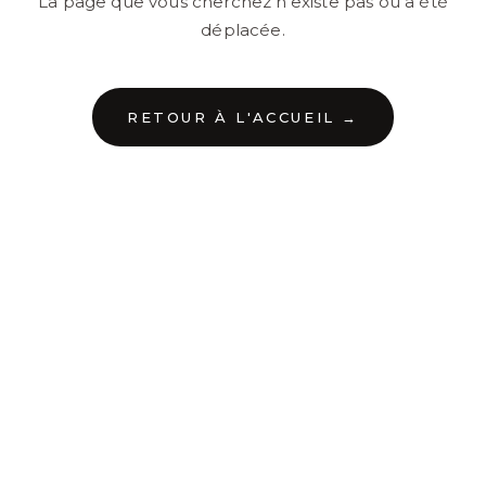
La page que vous cherchez n'existe pas ou a été
déplacée.
RETOUR À L'ACCUEIL →
←