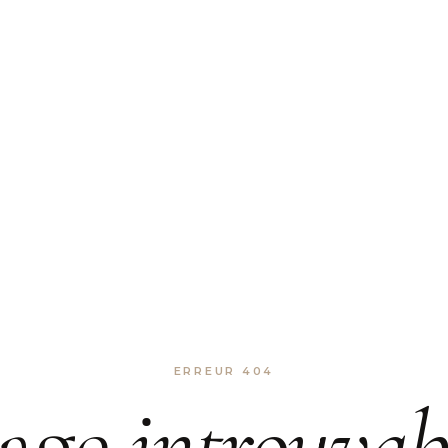
ERREUR 404
age
introuvab