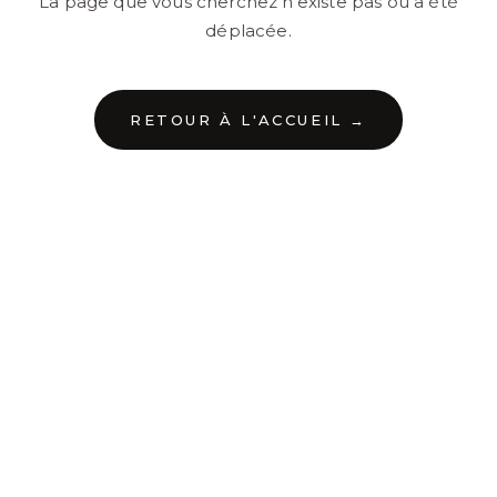
La page que vous cherchez n'existe pas ou a été
déplacée.
RETOUR À L'ACCUEIL →
←