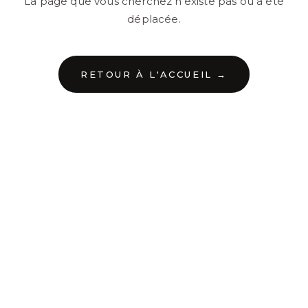
La page que vous cherchez n'existe pas ou a été
déplacée.
RETOUR À L'ACCUEIL →
←