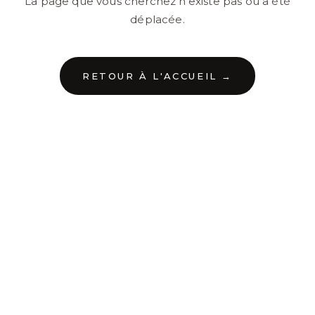
La page que vous cherchez n'existe pas ou a été
déplacée.
RETOUR À L'ACCUEIL →
←