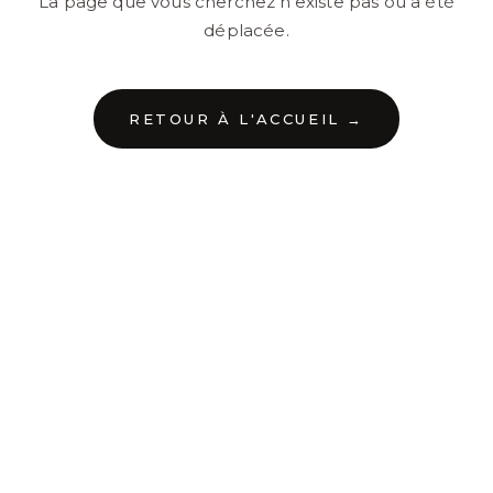
La page que vous cherchez n'existe pas ou a été
déplacée.
RETOUR À L'ACCUEIL →
←