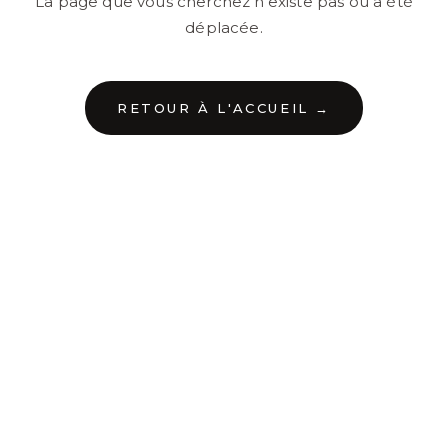
La page que vous cherchez n'existe pas ou a été
déplacée.
RETOUR À L'ACCUEIL →
←