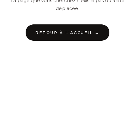
La page que vous cherchez n'existe pas ou a été
déplacée.
RETOUR À L'ACCUEIL →
←