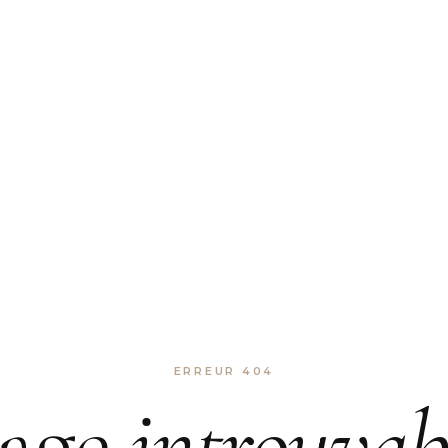
ERREUR 404
age
introuvab