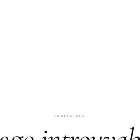
ERREUR 404
age
introuvab