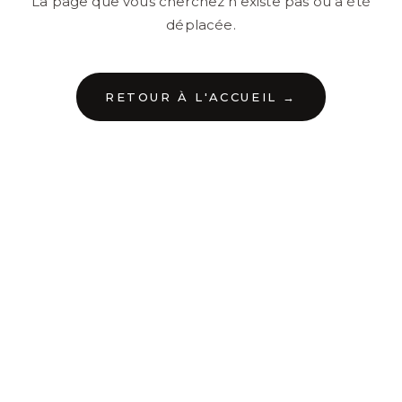
La page que vous cherchez n'existe pas ou a été
déplacée.
RETOUR À L'ACCUEIL →
←