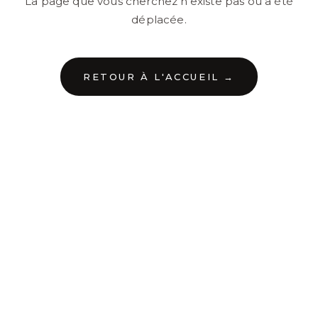
La page que vous cherchez n'existe pas ou a été
déplacée.
RETOUR À L'ACCUEIL →
←