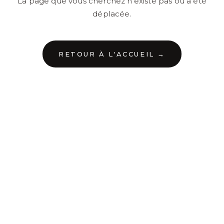
La page que vous cherchez n'existe pas ou a été
déplacée.
RETOUR À L'ACCUEIL →
←