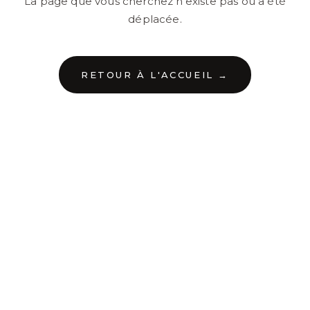
La page que vous cherchez n'existe pas ou a été
déplacée.
RETOUR À L'ACCUEIL →
←