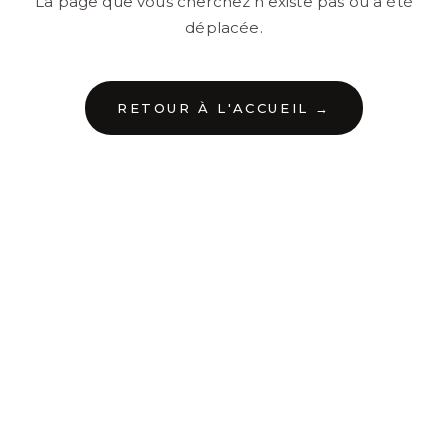
La page que vous cherchez n'existe pas ou a été
déplacée.
RETOUR À L'ACCUEIL →
←