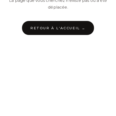
La page que vous cherchez n'existe pas ou a été
déplacée.
RETOUR À L'ACCUEIL →
←