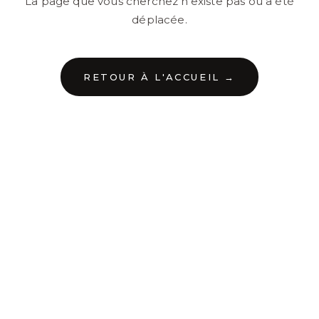
La page que vous cherchez n'existe pas ou a été
déplacée.
RETOUR À L'ACCUEIL →
←