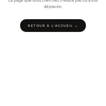
La page que vous cherchez n'existe pas ou a été
déplacée.
RETOUR À L'ACCUEIL →
←