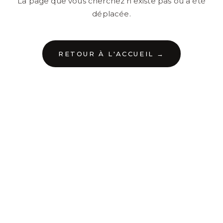
La page que vous cherchez n'existe pas ou a été
déplacée.
RETOUR À L'ACCUEIL →
←