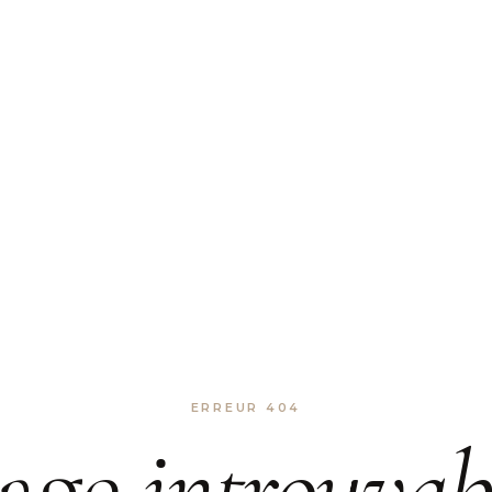
ERREUR 404
age
introuvab