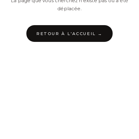
La page que vous cherchez n'existe pas ou a été
déplacée.
RETOUR À L'ACCUEIL →
←