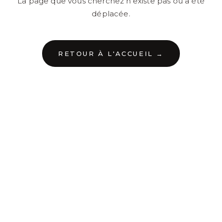
La page que vous cherchez n'existe pas ou a été
déplacée.
RETOUR À L'ACCUEIL →
←