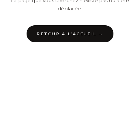
La page que vous cherchez n'existe pas ou a été
déplacée.
RETOUR À L'ACCUEIL →
←