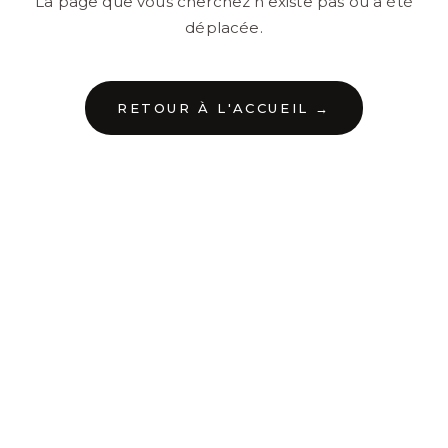
La page que vous cherchez n'existe pas ou a été
déplacée.
RETOUR À L'ACCUEIL →
←